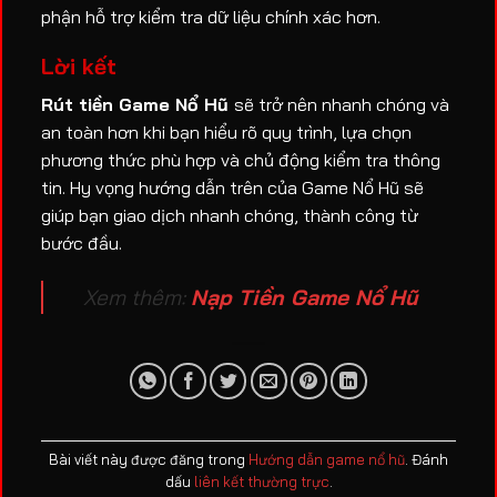
phận hỗ trợ kiểm tra dữ liệu chính xác hơn.
Lời kết
Rút tiền Game Nổ Hũ
sẽ trở nên nhanh chóng và
an toàn hơn khi bạn hiểu rõ quy trình, lựa chọn
phương thức phù hợp và chủ động kiểm tra thông
tin. Hy vọng hướng dẫn trên của Game Nổ Hũ sẽ
giúp bạn giao dịch nhanh chóng, thành công từ
bước đầu.
Xem thêm:
Nạp Tiền Game Nổ Hũ
Bài viết này được đăng trong
Hướng dẫn game nổ hũ
. Đánh
dấu
liên kết thường trực
.