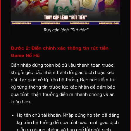
Truy cập lệnh “Rút tiền”
Bước 2: Điền chính xác thông tin rút tiền
Game Nổ Hũ
Cần nhập đúng toàn bộ dữ liệu thanh toán trước
khi gửi yêu cầu nhằm tránh lỗi giao dịch hoặc kéo
dài thời gian xử lý trên hệ thống. Bạn nên kiểm tra
kỹ từng thông tin trước lúc xác nhận để đảm bảo
quá trình nhận thưởng diễn ra nhanh chóng và an
toàn hơn.
Họ tên chủ tài khoản: Nhập đúng họ tên đã đăng
ký trên hệ thống để quá trình xác minh giao dịch
diễn ra nhanh chóng và hạn chế lỗi phát sinh.