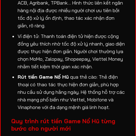
ACB, Agribank, TPBank… Hình thức liên kết ngân
hàng nội địa được nhiều người chơi ưu tiên bởi
tốc độ xử lý ổn định, thao tác xác nhận đơn
giản, rõ ràng.
Ví điện tử: Thanh toán điện tử hiện được cộng
đồng yêu thích nhờ tốc độ xử lý nhanh, giao diện
được thực hiện đơn giản. Người chơi thường lựa
chọn MoMo, Zalopay, Shopeepay, Viettel Money
nhằm tiết kiệm thời gian xác nhận.
Rút tiền Game Nổ Hũ
qua thẻ cào: Thẻ điện
thoại có thao tác thực hiện đơn giản, phù hợp
nhu cầu sử dụng hằng ngày. Hệ thống hỗ trợ các
nhà mạng phổ biến như Viettel, Mobifone và
Vinaphone với đa dạng mệnh giá linh hoạt.
Quy trình rút tiền Game Nổ Hũ từng
bước cho người mới