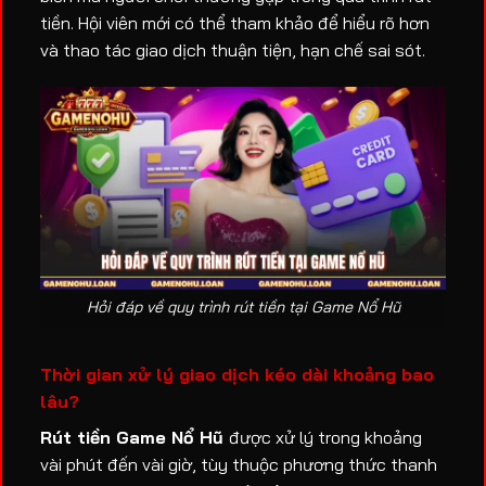
tiền. Hội viên mới có thể tham khảo để hiểu rõ hơn
và thao tác giao dịch thuận tiện, hạn chế sai sót.
Hỏi đáp về quy trình rút tiền tại Game Nổ Hũ
Thời gian xử lý giao dịch kéo dài khoảng bao
lâu?
Rút tiền Game Nổ Hũ
được xử lý trong khoảng
vài phút đến vài giờ, tùy thuộc phương thức thanh