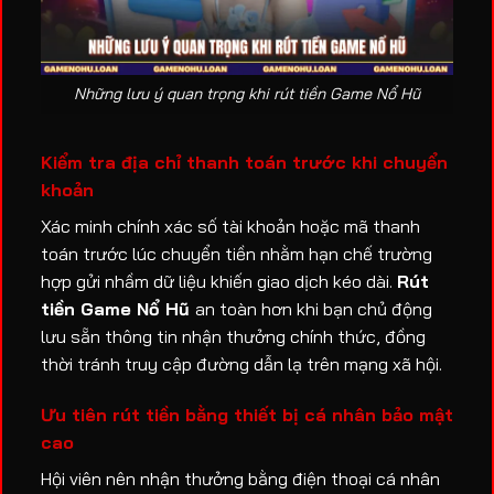
Những lưu ý quan trọng khi rút tiền Game Nổ Hũ
Kiểm tra địa chỉ thanh toán trước khi chuyển
khoản
Xác minh chính xác số tài khoản hoặc mã thanh
toán trước lúc chuyển tiền nhằm hạn chế trường
hợp gửi nhầm dữ liệu khiến giao dịch kéo dài.
Rút
tiền Game Nổ Hũ
an toàn hơn khi bạn chủ động
lưu sẵn thông tin nhận thưởng chính thức, đồng
thời tránh truy cập đường dẫn lạ trên mạng xã hội.
Ưu tiên rút tiền bằng thiết bị cá nhân bảo mật
cao
Hội viên nên nhận thưởng bằng điện thoại cá nhân