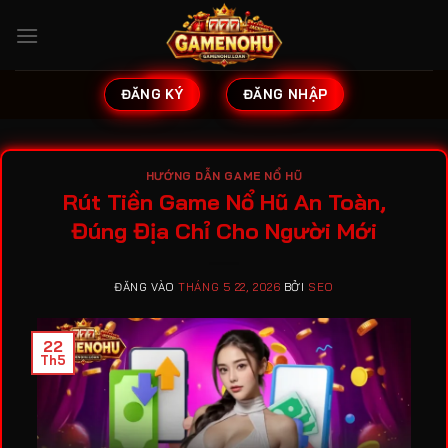
Bỏ
qua
nội
dung
ĐĂNG KÝ
ĐĂNG NHẬP
HƯỚNG DẪN GAME NỔ HŨ
Rút Tiền Game Nổ Hũ An Toàn,
Đúng Địa Chỉ Cho Người Mới
ĐĂNG VÀO
THÁNG 5 22, 2026
BỞI
SEO
22
Th5