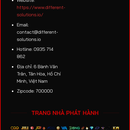
https://www.different-
solutions.io/
Email:
contact@different-
solutions.io
Hotline: 0935 714
862
Địa chỉ: 6 Bành Văn
Trân, Tân Hòa, Hồ Chí
Minh, Việt Nam
Zipcode: 700000
TRANG NHÀ PHÁT HÀNH