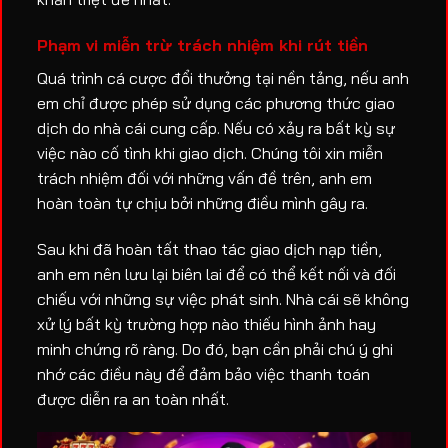
Phạm vi miễn trừ trách nhiệm khi rút tiền
Quá trình cá cược đổi thưởng tại nền tảng, nếu anh
em chỉ được phép sử dụng các phương thức giao
dịch do nhà cái cung cấp. Nếu có xảy ra bất kỳ sự
việc nào cố tình khi giao dịch. Chúng tôi xin miễn
trách nhiệm đối với những vấn đề trên, anh em
hoàn toàn tự chịu bởi những điều mình gây ra.
Sau khi đã hoàn tất thao tác giao dịch nạp tiền,
anh em nên lưu lại biên lai để có thể kết nối và đối
chiếu với những sự việc phát sinh. Nhà cái sẽ không
xử lý bất kỳ trường hợp nào thiếu hình ảnh hay
minh chứng rõ ràng. Do đó, bạn cần phải chú ý ghi
nhớ các điều này để đảm bảo việc thanh toán
được diễn ra an toàn nhất.