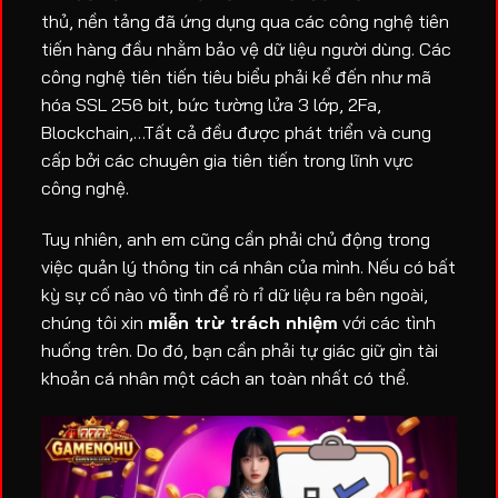
thủ, nền tảng đã ứng dụng qua các công nghệ tiên
tiến hàng đầu nhằm bảo vệ dữ liệu người dùng. Các
công nghệ tiên tiến tiêu biểu phải kể đến như mã
hóa SSL 256 bit, bức tường lửa 3 lớp, 2Fa,
Blockchain,…Tất cả đều được phát triển và cung
cấp bởi các chuyên gia tiên tiến trong lĩnh vực
công nghệ.
Tuy nhiên, anh em cũng cần phải chủ động trong
việc quản lý thông tin cá nhân của mình. Nếu có bất
kỳ sự cố nào vô tình để rò rỉ dữ liệu ra bên ngoài,
chúng tôi xin
miễn trừ trách nhiệm
với các tình
huống trên. Do đó, bạn cần phải tự giác giữ gìn tài
khoản cá nhân một cách an toàn nhất có thể.