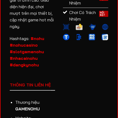
giải trí đỉnh cao. Giao
Nhiệm
diện hiện đại, chơi
Chơi Có Trách
mượt trên mọi thiết bị,
Nhiệm
cập nhật game hot mỗi
ngày.
Hashtags:
#nohu
#nohucasino
#slotgamenohu
#nhacainohu
#dangkynohu
THÔNG TIN LIÊN HỆ
Thương hiệu:
GAMENOHU
Website: