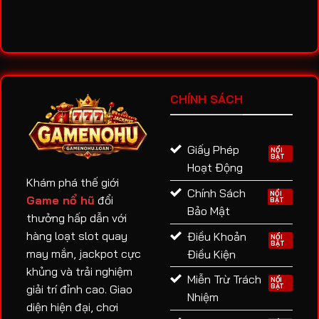
CHÍNH SÁCH
Giấy Phép
Hoạt Động
Khám phá thế giới
Chính Sách
Game nổ hũ
đổi
Bảo Mật
thưởng hấp dẫn với
hàng loạt slot quay
Điều Khoản
may mắn, jackpot cực
Điều Kiện
khủng và trải nghiệm
Miễn Trừ Trách
giải trí đỉnh cao. Giao
Nhiệm
diện hiện đại, chơi