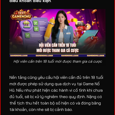
điều khoản điều kiện
.
Hội viên cần trên 18 tuổi mới được tham gia cá cược
Nền tảng cũng yêu cầu hội viên cần đủ trên 18 tuổi
mới được phép sử dụng qua dịch vụ tại Game Nổ
Hũ. Nếu như phát hiện các hành vi cố tình khi chưa
đủ tuổi, sẽ bị xử lý nghiêm theo quy định. Nặng có
thể tịch thu hết toàn bộ số hiện có và đóng băng
tài khoản, còn nhe sẽ bị cảnh báo.