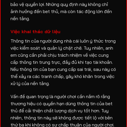
bảo vệ quyền lợi. Những quy định này không chỉ
ảnh hưởng đến bet thủ, mà còn tác động lớn đến
nền tảng.
Việc khai thác dữ liệu
Thông tin của người dùng nhà cái luôn ý thức trong
việc kiểm soát và quản lý chặt chẽ. Tuy nhiên, anh
em cũng cần phải chịu trách nhiệm về việc cung
cấp thông tin trung trực, đầy đủ khi tạo tài khoản.
Nếu thông tin của bạn cung cấp sai trái, sau này có
thể xảy ra các tranh chấp, gây khó khăn trong việc
xử lý của nền tảng.
Vấn đề quan trọng là người chơi cần nắm rõ rằng
thương hiệu có quyền hạn dùng thông tin của bet
thủ để cải thiện chất lượng dịch vụ tốt hơn. Tuy
nhiên, thông tin này sẽ không được tiết lộ với bên
thứ ba khi không có sự chấp thuận của người chơi.