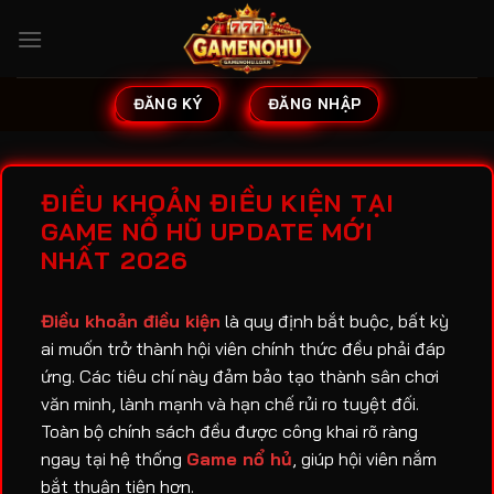
Bỏ
qua
nội
dung
ĐĂNG KÝ
ĐĂNG NHẬP
ĐIỀU KHOẢN ĐIỀU KIỆN TẠI
GAME NỔ HŨ UPDATE MỚI
NHẤT 2026
Điều khoản điều kiện
là quy định bắt buộc, bất kỳ
ai muốn trở thành hội viên chính thức đều phải đáp
ứng. Các tiêu chí này đảm bảo tạo thành sân chơi
văn minh, lành mạnh và hạn chế rủi ro tuyệt đối.
Toàn bộ chính sách đều được công khai rõ ràng
ngay tại hệ thống
Game nổ hủ
, giúp hội viên nắm
bắt thuận tiện hơn.